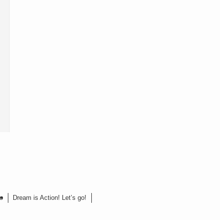
o
Dream is Action! Let’s go!