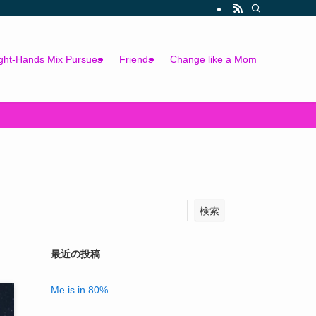
ght-Hands Mix Pursues
Friends
Change like a Mom
検索
最近の投稿
Me is in 80%