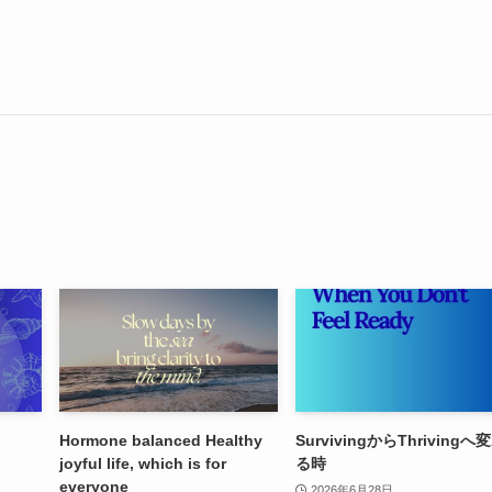
Hormone balanced Healthy
SurvivingからThrivingへ
joyful life, which is for
る時
everyone
2026年6月28日