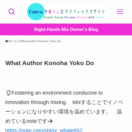
Right-Hands Mix Owner's Blog
ホーム
What Author Konoha Yoko Do
What Author Konoha Yoko Do
Fostering an environment conducive to
innovation through mixing. Mixすることでイノベ
ーションになりやすい環境を温めています。 温
めているnoteです
https://note.com/shiny_whale552