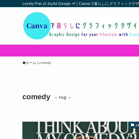
Lovely Pier of Joyful Design 🌱 | Canvaで暮らしにグラフ
ホーム
comedy
comedy
– tag –
Li