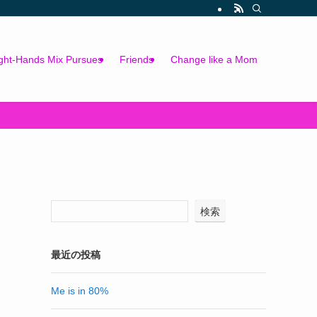
ght-Hands Mix Pursues
Friends
Change like a Mom
検索
最近の投稿
Me is in 80%