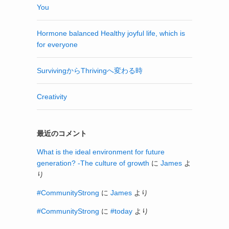
You
Hormone balanced Healthy joyful life, which is
for everyone
SurvivingからThrivingへ変わる時
Creativity
最近のコメント
What is the ideal environment for future
generation? -The culture of growth
に
James
よ
り
#CommunityStrong
に
James
より
#CommunityStrong
に
#today
より