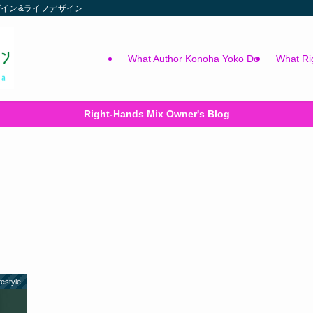
ィックデザイン&ライフデザイン
What Author Konoha Yoko Do
What Ri
Right-Hands Mix Owner's Blog
festyle