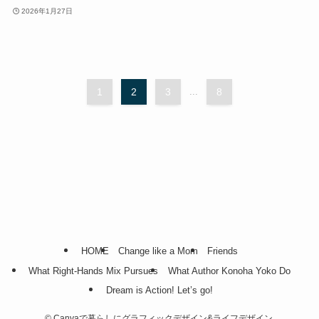
2026年1月27日
1
2
3
...
8
HOME
Change like a Mom
Friends
What Right-Hands Mix Pursues
What Author Konoha Yoko Do
Dream is Action! Let’s go!
©
Canvaで暮らしにグラフィックデザイン&ライフデザイン.